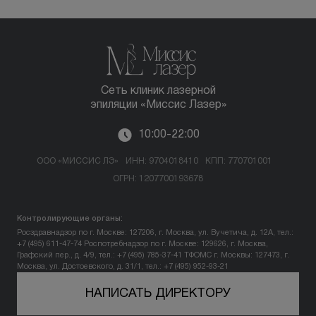
Сеть клиник лазерной
эпиляции «Миссис Лазер»
10:00-22:00
ООО «МИССИС ЛЭ»
ИНН: 9704018410
КПП: 770701001
ОГРН: 1207700193678
Контролирующие органы:
Росздравнадзор по г. Москве: 127206, г. Москва, ул. Вучетича, д. 12А, тел.:
+7 (495) 611-47-74
Роспотребнадзор по г. Москве: 129626, г. Москва,
Графский пер., д. 4/9, тел.: +7 (495) 785-37-41
ТФОМС г. Москвы: 127473, г.
Москва, ул. Достоевского, д. 31/1, тел.: +7 (495) 952-93-21
НАПИСАТЬ ДИРЕКТОРУ