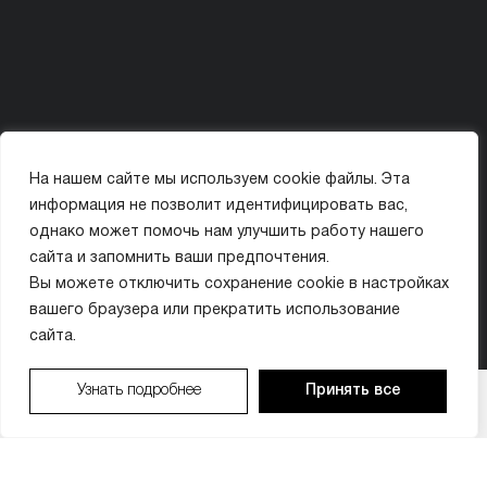
На нашем сайте мы используем cookie файлы. Эта
Политика конфиденциальности
Карта сайта
информация не позволит идентифицировать вас,
© ООО «МИССИС ЛЭ»
однако может помочь нам улучшить работу нашего
сайта и запомнить ваши предпочтения.
ИМЕЮТСЯ ПРОТИВОПОКАЗАНИЯ. ПЕРЕД ПРИМЕНЕНИЕМ ОЗНАКОМЬТЕСЬ
Вы можете отключить сохранение cookie в настройках
С ИНСТРУКЦИЕЙ ИЛИ ПРОКОНСУЛЬТИРУЙТЕСЬ С ВРАЧОМ.
вашего браузера или прекратить использование
сайта.
Организатор акции: ООО «МИССИС ЛЭ» (ИНН 9704018410). Период проведения: с 01.01.2026
Узнать подробнее
Принять все
ВАШ БОНУС:
×
по 31.12.2026. Бонусы предоставляются в виде скидки на услуги клиники. Бонусы не
суммируются с другими акциями. Подробности у администратора по тел. +7 (495) 021-50-15.
0
₽
ЗАПИСАТЬСЯ
ЗАПИСАТЬСЯ
ПОЗВОНИТЬ
ПОЗВОНИТЬ
МАКС
МАКС
Имеются противопоказания. Необходима консультация специалиста.
из 10 000 ₽