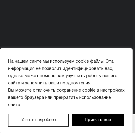
На нашем сайте мы используем cookie файлы. Эта
Политика конфиденциальности
Карта сайта
информация не позволит идентифицировать вас,
© ООО «МИССИС ЛЭ»
однако может помочь нам улучшить работу нашего
сайта и запомнить ваши предпочтения.
ИМЕЮТСЯ ПРОТИВОПОКАЗАНИЯ. ПЕРЕД ПРИМЕНЕНИЕМ ОЗНАКОМЬТЕСЬ
Вы можете отключить сохранение cookie в настройках
С ИНСТРУКЦИЕЙ ИЛИ ПРОКОНСУЛЬТИРУЙТЕСЬ С ВРАЧОМ.
вашего браузера или прекратить использование
сайта.
Организатор акции: ООО «МИССИС ЛЭ» (ИНН 9704018410). Период проведения: с 01.01.2026
Узнать подробнее
Принять все
ВАШ БОНУС:
×
по 31.12.2026. Бонусы предоставляются в виде скидки на услуги клиники. Бонусы не
суммируются с другими акциями. Подробности у администратора по тел. +7 (495) 021-50-15.
0
₽
ЗАПИСАТЬСЯ
ЗАПИСАТЬСЯ
ПОЗВОНИТЬ
ПОЗВОНИТЬ
МАКС
МАКС
Имеются противопоказания. Необходима консультация специалиста.