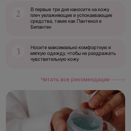
Отзывы
2
В первые три дня наносите на кожу
плеч увлажняющие и успокаивающие
Вопрос-ответ
средства, такие как Пантенол и
Бепантен
Контакты
3
Носите максимально комфортную и
мягкую одежду, чтобы не раздражать
+7 (800) 301 17 54
чувствительную кожу
Москва , Тверская
Читать все рекомендации
5,0
м. Трубная,
ул. Петровка, 26, стр. 3
пн-вс: 10:00-22:00
ПРОЙТИ ТЕСТ