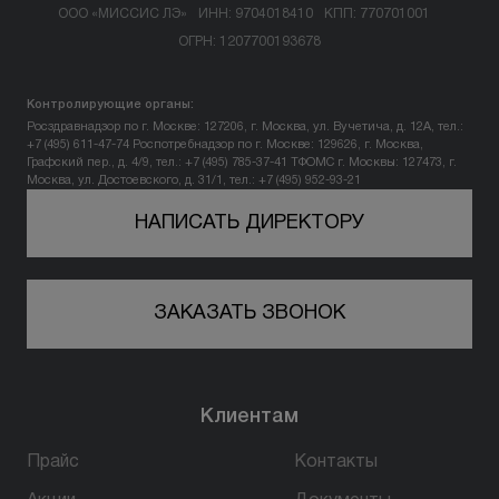
ООО «МИССИС ЛЭ»
ИНН: 9704018410
КПП: 770701001
ОГРН: 1207700193678
Контролирующие органы:
Росздравнадзор по г. Москве: 127206, г. Москва, ул. Вучетича, д. 12А, тел.:
+7 (495) 611-47-74
Роспотребнадзор по г. Москве: 129626, г. Москва,
Графский пер., д. 4/9, тел.: +7 (495) 785-37-41
ТФОМС г. Москвы: 127473, г.
Москва, ул. Достоевского, д. 31/1, тел.: +7 (495) 952-93-21
НАПИСАТЬ ДИРЕКТОРУ
ЗАКАЗАТЬ ЗВОНОК
Клиентам
Прайс
Контакты