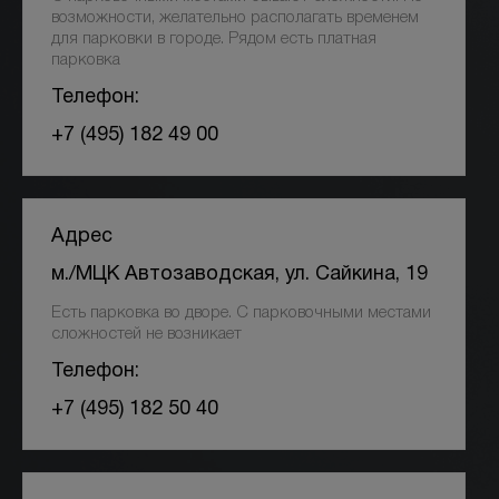
Отзывы
возможности, желательно располагать временем
для парковки в городе. Рядом есть платная
парковка
Вопрос-ответ
Телефон:
Контакты
+7 (495) 182 49 00
+7 (800) 301 17 54
Адрес
м./МЦК Автозаводская, ул. Сайкина, 19
Москва, Трубная
Есть парковка во дворе. С парковочными местами
5,0
сложностей не возникает
1069 оценок
Телефон:
ул. Петровка, 26, стр. 3
+7 (495) 182 50 40
пн-вс: 10:00-22:00
ПРОЙТИ ТЕСТ