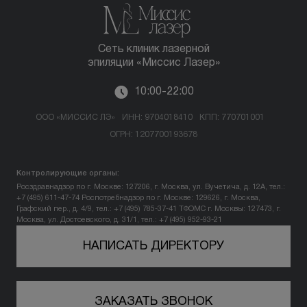
Сеть клиник лазерной
эпиляции «Миссис Лазер»
10:00-22:00
ООО «МИССИС ЛЭ»
ИНН: 9704018410
КПП: 770701001
ОГРН: 1207700193678
Контролирующие органы:
Росздравнадзор по г. Москве: 127206, г. Москва, ул. Вучетича, д. 12А, тел.:
+7 (495) 611-47-74
Роспотребнадзор по г. Москве: 129626, г. Москва,
Графский пер., д. 4/9, тел.: +7 (495) 785-37-41
ТФОМС г. Москвы: 127473, г.
Москва, ул. Достоевского, д. 31/1, тел.: +7 (495) 952-93-21
НАПИСАТЬ ДИРЕКТОРУ
ЗАКАЗАТЬ ЗВОНОК