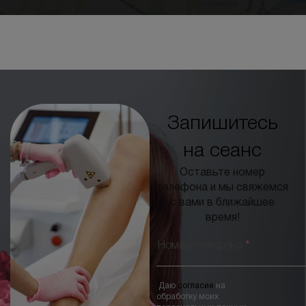
Запишитесь
на сеанс
Оставьте номер
телефона и мы свяжемся
с вами в ближайшее
время!
Номер телефона
*
Даю
согласие
на
обработку моих