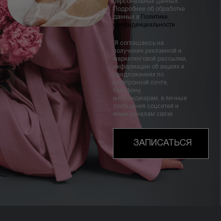
персональных данных.
Подробнее об обработке
данных в
Политике
конфиденциальности
.
Я соглашаюсь на
получение рекламной и
маркетинговой рассылки,
информации об акциях и
предложениях по
электронной почте,
телефону,
мессенджерам, в личные
сообщения соцсетей и
иным каналам связи.
ЗАПИСАТЬСЯ