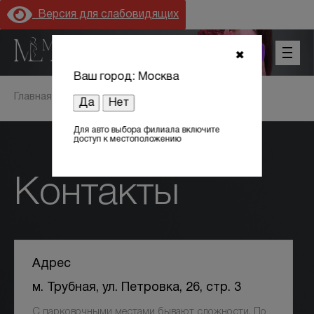
Версия для слабовидящих
+7 (800) 301 17 54
✖
Ваш город: Москва
Главная
Контакты
Да
Нет
Для авто выбора филиала включите
доступ к местоположению
Цены
Контакты
Акции
Оборудование
Адрес
Лицензии
м. Трубная, ул. Петровка, 26, стр. 3
С парковочными местами бывают сложности. По