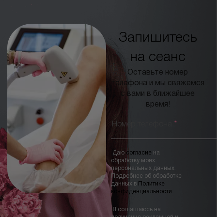
Запишитесь
БЕСПЛАТНАЯ КОНСУЛЬТАЦИЯ
на сеанс
Оставьте номер
телефона и мы свяжемся
с вами в ближайшее
время!
Номер телефона
*
Даю
согласие
на
обработку моих
персональных данных.
Подробнее об обработке
данных в
Политике
конфиденциальности
.
Я соглашаюсь на