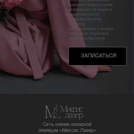
получение рекламной и
маркетинговой рассылки,
информации об акциях и
предложениях по
электронной почте,
телефону,
мессенджерам, в личные
сообщения соцсетей и
иным каналам связи.
ЗАПИСАТЬСЯ
Сеть клиник лазерной
эпиляции «Миссис Лазер»