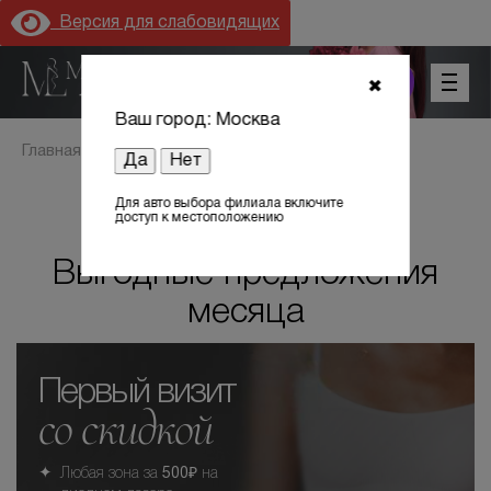
Версия для слабовидящих
+7 (800) 301 17 54
✖
Ваш город: Москва
Главная
Акции
Да
Нет
Для авто выбора филиала включите
доступ к местоположению
Выгодные предложения
Цены
месяца
Акции
Первый визит
Оборудование
со скидкой
Лицензии
Любая зона за
500₽
на