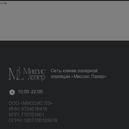
-->
Сеть клиник лазерной
эпиляции «Миссис Лазер»
10:00-22:00
ООО «МИССИС ЛЭ»
ИНН: 9704018410
КПП: 770701001
ОГРН: 1207700193678