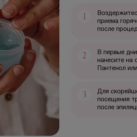
1
Воздержитесь
приема горяч
после проце
2
В первые дни
нанесите на 
Пантенол ил
3
Для скорейш
посещения т
после эпиляц