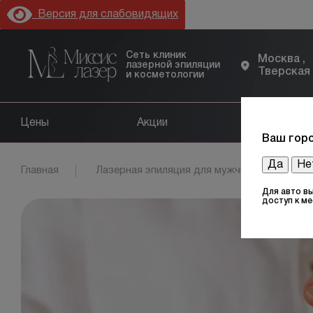
Версия для слабовидящих
Сеть клиник
Москва ,
лазерной эпиляции
Тверская
и косметологии
Цены
Акции
Оборудов
Ваш горо
Да
Не
Главная
Лазерная эпиляция для мужчин
Бёд
Для авто в
доступ к м