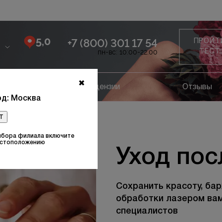
5,0
+7 (800) 301 17 54
ПРОЙТ
пн-вс: 10:00-22:00
ТЕСТ
✖
ание
Лицензии
Отзывы
д: Москва
т
ра
ыбора филиала включите
естоположению
Уход пос
Сохранить красоту, ба
обработки лазером вам
специалистов