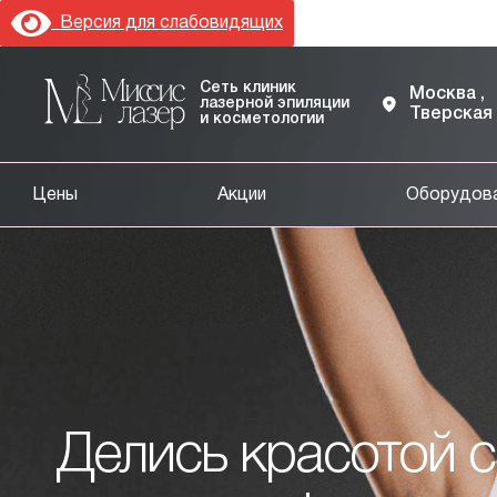
Версия для слабовидящих
Сеть клиник
Москва ,
лазерной эпиляции
Тверская
и косметологии
Цены
Акции
Оборудов
Делись красотой с