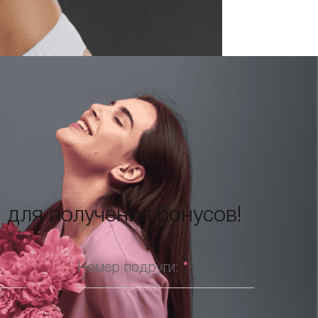
 для получения бонусов!
Номер подруги:
*