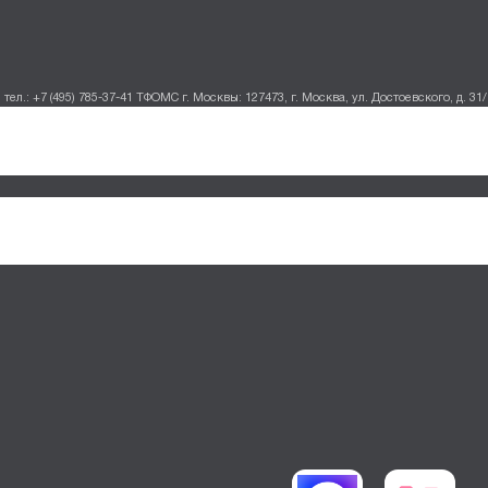
тел.: +7 (495) 785-37-41
ТФОМС г. Москвы: 127473, г. Москва, ул. Достоевского, д. 31/1,
Наталья из Москвы
Н
записалась на эпиляцию
1 мин. назад