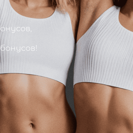
онусов,
бонусов!