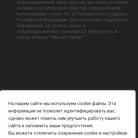
информационный характер и ни при каких условиях
не является публичной офертой, определяемой
положениями статьи 437 (2) Гражданского кодекса
Российской Федерации. Для получения подробной
информации об услугах, ценах и
спецпредложениях, пожалуйста, обратитесь в
любую клинику "Миссис Лазер".
На нашем сайте мы используем cookie файлы. Эта
Политика конфиденциальности
Карта сайта
информация не позволит идентифицировать вас,
© ООО «МИССИС ЛЭ»
однако может помочь нам улучшить работу нашего
сайта и запомнить ваши предпочтения.
ИМЕЮТСЯ ПРОТИВОПОКАЗАНИЯ. ПЕРЕД ПРИМЕНЕНИЕМ ОЗНАКОМЬТЕСЬ
Вы можете отключить сохранение cookie в настройках
С ИНСТРУКЦИЕЙ ИЛИ ПРОКОНСУЛЬТИРУЙТЕСЬ С ВРАЧОМ.