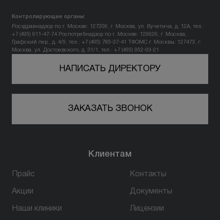
Контролирующие органы:
Росздравнадзор по г. Москве: 127206, г. Москва, ул. Вучетича, д. 12А, тел.:
+7 (495) 611-47-74
Роспотребнадзор по г. Москве: 129626, г. Москва,
БЕСПЛАТНАЯ КОНСУЛЬТАЦИЯ
Графский пер., д. 4/9, тел.: +7 (495) 785-37-41
ТФОМС г. Москвы: 127473, г.
Москва, ул. Достоевского, д. 31/1, тел.: +7 (495) 952-93-21
НАПИСАТЬ ДИРЕКТОРУ
ЗАКАЗАТЬ ЗВОНОК
Клиентам
Прайс
Контакты
Акции
Документы
Наши клиники
Лицензии