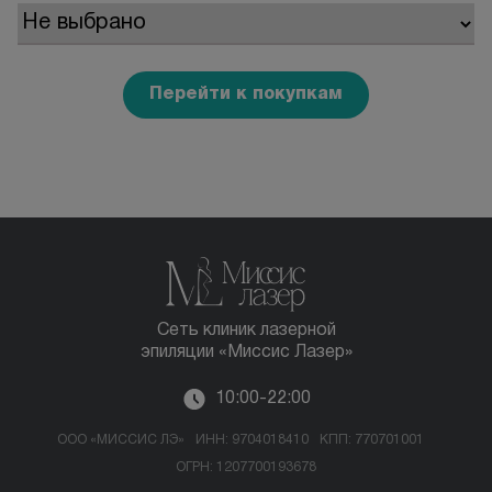
Отзывы
Вопрос-ответ
Перейти к покупкам
Контакты
+7 (800) 301 17 54
Москва , Тверская
5,0
Сеть клиник лазерной
эпиляции «Миссис Лазер»
м. Трубная,
10:00-22:00
ул. Петровка, 26, стр. 3
пн-вс: 10:00-22:00
ООО «МИССИС ЛЭ»
ИНН: 9704018410
КПП: 770701001
ОГРН: 1207700193678
ПРОЙТИ ТЕСТ