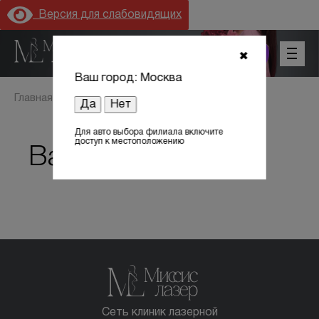
Версия для слабовидящих
+7 (800) 301 17 54
✖
Ваш город: Москва
Главная
Вакансии
Да
Нет
Для авто выбора филиала включите
доступ к местоположению
Вакансии
Цены
Акции
Оборудование
Лицензии
Сеть клиник лазерной