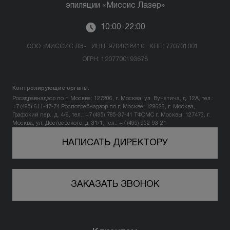
Отзывы
эпиляции «Миссис Лазер»
10:00-22:00
Вопрос-ответ
ООО «МИССИС ЛЭ»
ИНН: 9704018410
КПП: 770701001
Контакты
ОГРН: 1207700193678
Контролирующие органы:
+7 (800) 301 17 54
Росздравнадзор по г. Москве: 127206, г. Москва, ул. Вучетича, д. 12А, тел.:
+7 (495) 611-47-74
Роспотребнадзор по г. Москве: 129626, г. Москва,
Графский пер., д. 4/9, тел.: +7 (495) 785-37-41
ТФОМС г. Москвы: 127473, г.
Москва, ул. Достоевского, д. 31/1, тел.: +7 (495) 952-93-21
Москва , Тверская
НАПИСАТЬ ДИРЕКТОРУ
5,0
м. Трубная,
ЗАКАЗАТЬ ЗВОНОК
ул. Петровка, 26, стр. 3
пн-вс: 10:00-22:00
ПРОЙТИ ТЕСТ