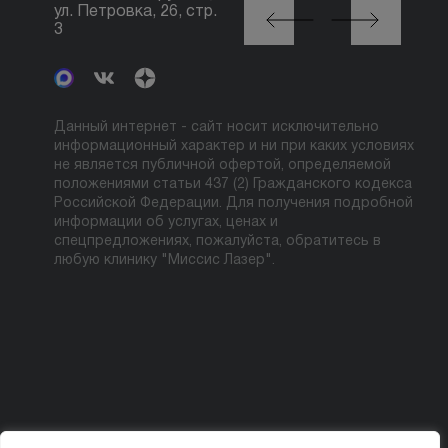
ул. Петровка, 26, стр.
Автозаводская, ул.
3
Сайкина, 19
Данный интернет - сайт носит исключительно
информационный характер и ни при каких условиях
не является публичной офертой, определяемой
положениями статьи 437 (2) Гражданского кодекса
Российской Федерации. Для получения подробной
информации об услугах, ценах и
спецпредложениях, пожалуйста, обратитесь в
любую клинику "Миссис Лазер".