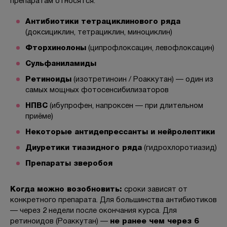
препаратам относятся:
Антибиотики тетрациклинового ряда
(доксициклин, тетрациклин, миноциклин)
Фторхинолоны
(ципрофлоксацин, левофлоксацин)
Сульфаниламиды
Ретиноиды
(изотретиноин / Роаккутан) — один из
самых мощных фотосенсибилизаторов
НПВС
(ибупрофен, напроксен — при длительном
приёме)
Некоторые антидепрессанты и нейролептики
Диуретики тиазидного ряда
(гидрохлоротиазид)
Препараты зверобоя
Когда можно возобновить:
сроки зависят от
конкретного препарата. Для большинства антибиотиков
— через 2 недели после окончания курса. Для
ретиноидов (Роаккутан) —
не ранее чем через 6