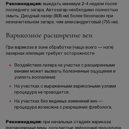
Рекомендация:
выждать минимум 2–4 недели после
последнего загара. Автозагар необходимо полностью
смыть. Диодный лазер (808 нм) более безопасен при
незначительном загаре, чем александритовый (755 нм).
Варикозное расширение вен
При варикозе в зоне обработки (чаще всего — ноги)
лазерная эпиляция требует осторожности:
Воздействие лазера на участки с расширенными
венами может вызвать болезненные ощущения и
усилить воспаление.
На участках с выраженными варикозными узлами
процедура не проводится.
На участках без видимых изменений вен —
процедура возможна с разрешения флеболога.
Рекомендация:
при начальных стадиях варикоза
(ретикулярные вены, сосудистые звёздочки) процедура