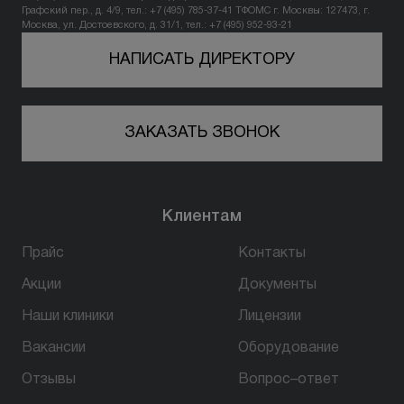
Графский пер., д. 4/9, тел.: +7 (495) 785-37-41
ТФОМС г. Москвы: 127473, г.
Москва, ул. Достоевского, д. 31/1, тел.: +7 (495) 952-93-21
НАПИСАТЬ ДИРЕКТОРУ
ЗАКАЗАТЬ ЗВОНОК
Клиентам
Прайс
Контакты
Акции
Документы
Наши клиники
Лицензии
Вакансии
Оборудование
Отзывы
Вопрос–ответ