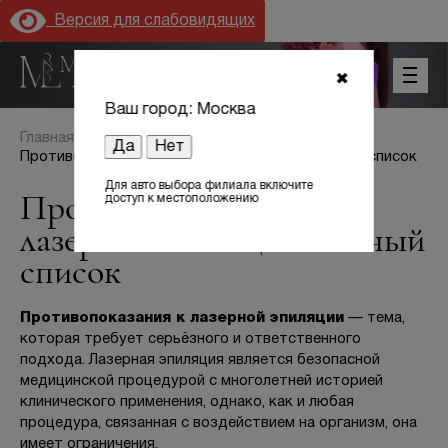
Версия для слабовидящих
+7 (800) 301 17 54
✖
Ваш город: Москва
Главная
Блог
Да
Нет
Противопоказания к лазерной эпиляции: полный список
Для авто выбора филиала включите
Противопоказания к
доступ к местоположению
лазерной эпиляции: полный
Цены
список
Акции
Противопоказания к лазерной эпиляции
— тема,
которая требует серьёзного и ответственного
Оборудование
подхода. Лазерная эпиляция является безопасной
медицинской процедурой с многолетней историей
клинического применения, однако, как и любая
Лицензии
процедура, связанная с воздействием на организм, она
имеет ограничения.