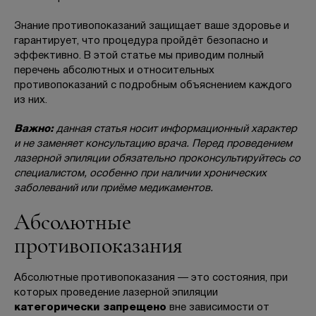
Отзывы
Знание противопоказаний защищает ваше здоровье и
гарантирует, что процедура пройдёт безопасно и
Вопрос-ответ
эффективно. В этой статье мы приводим полный
перечень абсолютных и относительных
Контакты
противопоказаний с подробным объяснением каждого
из них.
Важно:
данная статья носит информационный характер
+7 (800) 301 17 54
и не заменяет консультацию врача. Перед проведением
лазерной эпиляции обязательно проконсультируйтесь со
специалистом, особенно при наличии хронических
заболеваний или приёме медикаментов.
Москва , Тверская
5,0
Абсолютные
противопоказания
м. Трубная,
ул. Петровка, 26, стр. 3
пн-вс: 10:00-22:00
Абсолютные противопоказания — это состояния, при
которых проведение лазерной эпиляции
категорически запрещено
вне зависимости от
ПРОЙТИ ТЕСТ