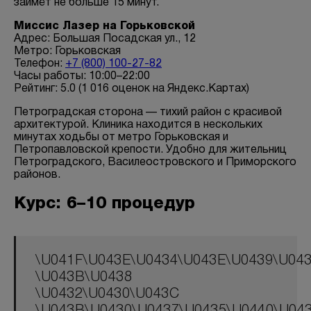
займёт не больше 15 минут.
Миссис Лазер на Горьковской
Адрес: Большая Посадская ул., 12
Метро: Горьковская
БЕСПЛАТНАЯ КОНСУЛЬТАЦИЯ
Телефон:
+7 (800) 100-27-82
Часы работы: 10:00–22:00
Рейтинг: 5.0 (1 016 оценок на Яндекс.Картах)
Петроградская сторона — тихий район с красивой
архитектурой. Клиника находится в нескольких
минутах ходьбы от метро Горьковская и
Петропавловской крепости. Удобно для жительниц
Петроградского, Василеостровского и Приморского
районов.
Курс: 6–10 процедур
\U041F\U043E\U0434\U043E\U0439\U04
\U043B\U0438
\U0432\U0430\U043C
\U043B\U0430\U0437\U0435\U0440\U04