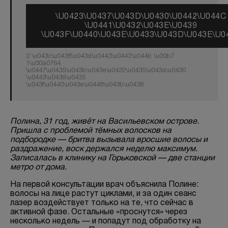
\U0423\U0437\U043D\U0430\U0442\U044C
\U0441\U0432\U043E\U0439
\U043F\U0440\U043E\U0433\U043D\U043E\U0
2 \u043c\u0438\u043d\u0443\u0442\u044b \u00b7
1\u00a0764
\u0447\u0435\u043b\u043e\u0432\u0435\u043a\u0430
\u0443\u0436\u0435
\u043f\u0440\u043e\u0448\u043b\u0438
Полина, 31 год, живёт на Васильевском острове.
Пришла с проблемой тёмных волосков на
подбородке — бритва вызывала вросшие волосы и
раздражение, воск держался неделю максимум.
Записалась в клинику на Горьковской — две станции
метро от дома.
На первой консультации врач объяснила Полине:
волосы на лице растут циклами, и за один сеанс
лазер воздействует только на те, что сейчас в
активной фазе. Остальные «проснутся» через
несколько недель — и попадут под обработку на