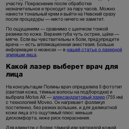
участку. Покраснение после обработки
незначительное и проходит за пару часов. Можно
нанести тональный крем и выйти на Невский сразу
после процедуры — никто ничего не заметит.
По ощущениям — сравнимо с щелчком тонкой
резинки по коже. Верхняя губа чуть острее, щёки —
мягче. Если вы чувствительны к боли, предупредите
врача — есть аппликационная анестезия. Больше
информации о нюансах — в
нашей статье о лазерной
эпиляции лица
.
Какой лазер выберет врач для
лица
На консультации Полины врач определила II фототип
(светлая кожа, тёмные волосы на подбородке) и
выбрала Motus AX —
александритовый лазер
(755 нм)
с технологией Moveo. Он нагревает фолликул
постепенно, без резких вспышек, и для деликатной
кожи лица это ощутимый плюс: меньше
дискомфорта, ниже риск покраснения.
Для клиенток с более тёмной или загорелой кожей