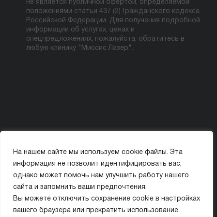
не является публичной офертой, определяемой
положениями статьи 437 (2) Гражданского кодекса
Российской Федерации. Для получения подробной
информации об услугах, ценах и
спецпредложениях, пожалуйста, обратитесь в
любую клинику "Миссис Лазер".
На нашем сайте мы используем cookie файлы. Эта
Политика конфиденциальности
Карта сайта
информация не позволит идентифицировать вас,
© ООО «МИССИС ЛЭ»
однако может помочь нам улучшить работу нашего
сайта и запомнить ваши предпочтения.
ИМЕЮТСЯ ПРОТИВОПОКАЗАНИЯ. ПЕРЕД ПРИМЕНЕНИЕМ ОЗНАКОМЬТЕСЬ
Вы можете отключить сохранение cookie в настройках
С ИНСТРУКЦИЕЙ ИЛИ ПРОКОНСУЛЬТИРУЙТЕСЬ С ВРАЧОМ.
вашего браузера или прекратить использование