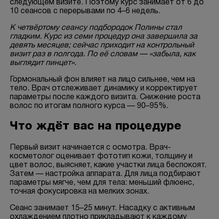
следующем визите. Поэтому курс занимает от 6 до
10 сеансов с перерывами по 4–6 недель.
К четвёртому сеансу подбородок Полины стал
гладким. Курс из семи процедур она завершила за
девять месяцев; сейчас приходит на контрольный
визит раз в полгода. По её словам — «забыла, как
выглядит пинцет».
Гормональный фон влияет на лицо сильнее, чем на
тело. Врач отслеживает динамику и корректирует
параметры после каждого визита. Снижение роста
волос по итогам полного курса — 90–95%.
Что ждёт вас на процедуре
Первый визит начинается с осмотра. Врач-
косметолог оценивает фототип кожи, толщину и
цвет волос, выясняет, какие участки лица беспокоят.
Затем — настройка аппарата. Для лица подбирают
параметры мягче, чем для тела: меньший флюенс,
точная фокусировка на мелких зонах.
Сеанс занимает 15–25 минут. Насадку с активным
охлаждением плотно прикладывают к каждому