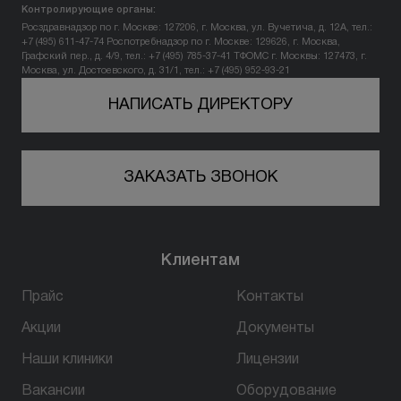
Контролирующие органы:
Росздравнадзор по г. Москве: 127206, г. Москва, ул. Вучетича, д. 12А, тел.:
+7 (495) 611-47-74
Роспотребнадзор по г. Москве: 129626, г. Москва,
Графский пер., д. 4/9, тел.: +7 (495) 785-37-41
ТФОМС г. Москвы: 127473, г.
Москва, ул. Достоевского, д. 31/1, тел.: +7 (495) 952-93-21
НАПИСАТЬ ДИРЕКТОРУ
ЗАКАЗАТЬ ЗВОНОК
Клиентам
Прайс
Контакты
Акции
Документы
Наши клиники
Лицензии
Вакансии
Оборудование