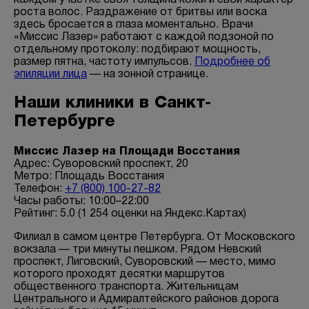
каждом участке своя толщина кожи и свой характер
Отзывы
роста волос. Раздражение от бритвы или воска
здесь бросается в глаза моментально. Врачи
«Миссис Лазер» работают с каждой подзоной по
Вопрос-ответ
отдельному протоколу: подбирают мощность,
размер пятна, частоту импульсов.
Подробнее об
эпиляции лица
— на зонной странице.
Контакты
Наши клиники в Санкт-
Петербурге
+7 (800) 301 17 54
Миссис Лазер на Площади Восстания
Адрес: Суворовский проспект, 20
Метро: Площадь Восстания
Москва , Тверская
Телефон:
+7 (800) 100-27-82
Часы работы: 10:00–22:00
5,0
Рейтинг: 5.0 (1 254 оценки на Яндекс.Картах)
м. Трубная,
Филиал в самом центре Петербурга. От Московского
вокзала — три минуты пешком. Рядом Невский
ул. Петровка, 26, стр. 3
проспект, Лиговский, Суворовский — место, мимо
пн-вс: 10:00-22:00
которого проходят десятки маршрутов
общественного транспорта. Жительницам
Центрального и Адмиралтейского районов дорога
ПРОЙТИ ТЕСТ