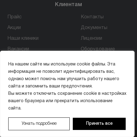
Клиентам
Прайс
Контакты
Акции
Документы
Наши клиники
Лицензии
Вакансии
Оборудование
Отзывы
Вопрос–ответ
На нашем сайте мы используем cookie файлы. Эта
Лазерная эпиляция
информация не позволит идентифицировать вас,
для мужчин
однако может помочь нам улучшить работу нашего
сайта и запомнить ваши предпочтения.
Лазерная эпиляция
для женщин
Вы можете отключить сохранение cookie в настройках
вашего браузера или прекратить использование
сайта.
Связаться с нами
Узнать подробнее
Принять все
+7 (800) 301 17 54
info@missis-laser.ru
ЗАПИСАТЬСЯ
ЗАПИСАТЬСЯ
ПОЗВОНИТЬ
ПОЗВОНИТЬ
МАКС
МАКС