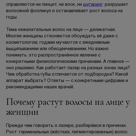
Отзывы
справляются ни пинцет, ни воск, ни
шугаринг
: разрушает
волосяной фолликул и останавливает рост волоса на
годы.
Вопрос-ответ
Тема нежелательных волос на лице — деликатная.
Контакты
Многие женщины стесняются обсуждать её даже с
косметологом, годами мучаются с ежедневным
выщипыванием или обесцвечиванием. Но важно
понимать: это распространённое явление с
+7 (800) 301 17 54
конкретными физиологическими причинами. А главное —
оно решаемо. Как работает лазер на разных зонах лица?
Чем обработка губы отличается от подбородка? Какой
аппарат выбрать? Ответы — с конкретными цифрами и
Москва , Тверская
рекомендациями наших врачей.
5,0
Почему растут волосы на лице у
м. Трубная,
женщин
ул. Петровка, 26, стр. 3
пн-вс: 10:00-22:00
Прежде чем говорить о лазере, разберёмся в причинах.
Рост терминальных (жёстких, пигментированных) волос
ПРОЙТИ ТЕСТ