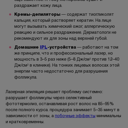
раздражает кожу лица.
Кремы-депиляторы
— содержат тиогликолят
кальция, который растворяет кератин. На лице
могут вызывать химический ожог, аллергическую
реакцию и сильное раздражение. Дерматологи не
рекомендуют их для зоны над верхней губой.
Домашние
IPL
-устройства
— работают на том
же принципе, что и профессиональный лазер, но
мощность в 3–5 раз ниже (5–8 Дж/см² против 12–40
Дж/см² в клинике). На тонких лицевых волосах этой
энергии часто недостаточно для разрушения
фолликула.
Лазерная эпиляция решает проблему системно:
разрушает фолликулы через селективный
фототермолиз, останавливая рост волос на 85–95%
после полного курса. процедура занимает 5–35 минут в
зависимости от зоны, а
побочные эффекты
минимальны
и кратковременны.