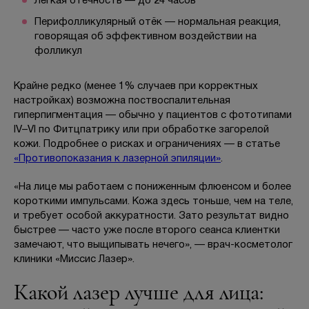
Лёгкая отёчность — до 24 часов
Перифолликулярный отёк — нормальная реакция,
говорящая об эффективном воздействии на
фолликул
Крайне редко (менее 1% случаев при корректных
настройках) возможна поствоспалительная
гиперпигментация — обычно у пациентов с фототипами
IV–VI по Фитцпатрику или при обработке загорелой
кожи. Подробнее о рисках и ограничениях — в статье
«Противопоказания к лазерной эпиляции»
.
«На лице мы работаем с пониженным флюенсом и более
короткими импульсами. Кожа здесь тоньше, чем на теле,
и требует особой аккуратности. Зато результат видно
быстрее — часто уже после второго сеанса клиентки
замечают, что выщипывать нечего», — врач-косметолог
клиники «Миссис Лазер».
Какой лазер лучше для лица: