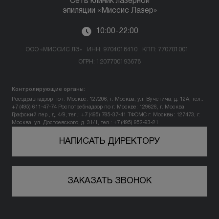
Сеть клиник лазерной
эпиляции «Миссис Лазер»
10:00-22:00
ООО «МИССИС ЛЭ»
ИНН: 9704018410
КПП: 770701001
ОГРН: 1207700193678
Контролирующие органы:
Росздравнадзор по г. Москве: 127206, г. Москва, ул. Вучетича, д. 12А, тел.:
+7 (495) 611-47-74
Роспотребнадзор по г. Москве: 129626, г. Москва,
Графский пер., д. 4/9, тел.: +7 (495) 785-37-41
ТФОМС г. Москвы: 127473, г.
Москва, ул. Достоевского, д. 31/1, тел.: +7 (495) 952-93-21
НАПИСАТЬ ДИРЕКТОРУ
ЗАКАЗАТЬ ЗВОНОК