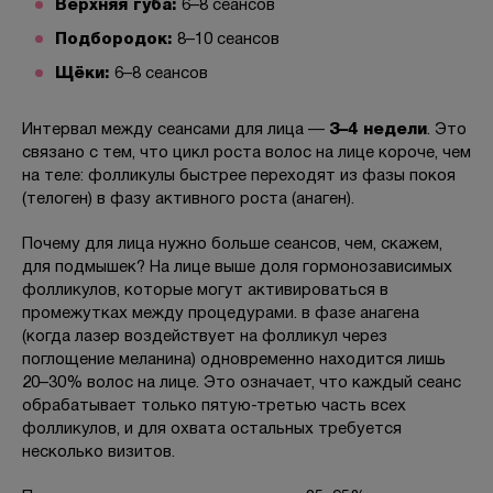
Верхняя губа:
6–8 сеансов
Подбородок:
8–10 сеансов
Щёки:
6–8 сеансов
Интервал между сеансами для лица —
3–4 недели
. Это
связано с тем, что цикл роста волос на лице короче, чем
на теле: фолликулы быстрее переходят из фазы покоя
(телоген) в фазу активного роста (анаген).
Почему для лица нужно больше сеансов, чем, скажем,
для подмышек? На лице выше доля гормонозависимых
фолликулов, которые могут активироваться в
промежутках между процедурами. в фазе анагена
(когда лазер воздействует на фолликул через
поглощение меланина) одновременно находится лишь
20–30% волос на лице. Это означает, что каждый сеанс
обрабатывает только пятую-третью часть всех
фолликулов, и для охвата остальных требуется
несколько визитов.