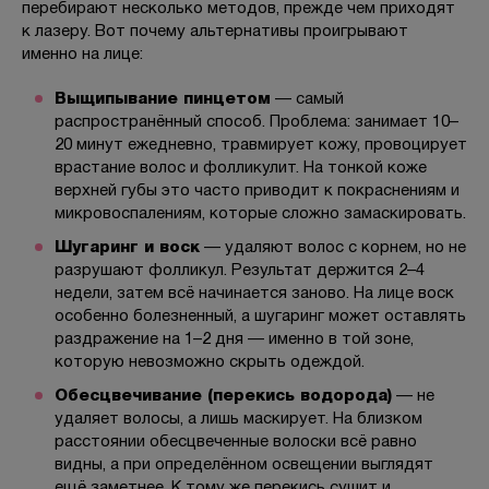
перебирают несколько методов, прежде чем приходят
к лазеру. Вот почему альтернативы проигрывают
именно на лице:
Выщипывание пинцетом
— самый
распространённый способ. Проблема: занимает 10–
20 минут ежедневно, травмирует кожу, провоцирует
врастание волос и фолликулит. На тонкой коже
верхней губы это часто приводит к покраснениям и
микровоспалениям, которые сложно замаскировать.
Шугаринг и воск
— удаляют волос с корнем, но не
разрушают фолликул. Результат держится 2–4
недели, затем всё начинается заново. На лице воск
особенно болезненный, а шугаринг может оставлять
раздражение на 1–2 дня — именно в той зоне,
которую невозможно скрыть одеждой.
Обесцвечивание (перекись водорода)
— не
удаляет волосы, а лишь маскирует. На близком
расстоянии обесцвеченные волоски всё равно
видны, а при определённом освещении выглядят
ещё заметнее. К тому же перекись сушит и