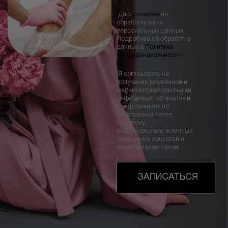
Даю
согласие
на
обработку моих
персональных данных.
Подробнее об обработке
данных в
Политике
конфиденциальности
.
Я соглашаюсь на
получение рекламной и
маркетинговой рассылки,
информации об акциях и
предложениях по
электронной почте,
телефону,
мессенджерам, в личные
сообщения соцсетей и
иным каналам связи.
ЗАПИСАТЬСЯ