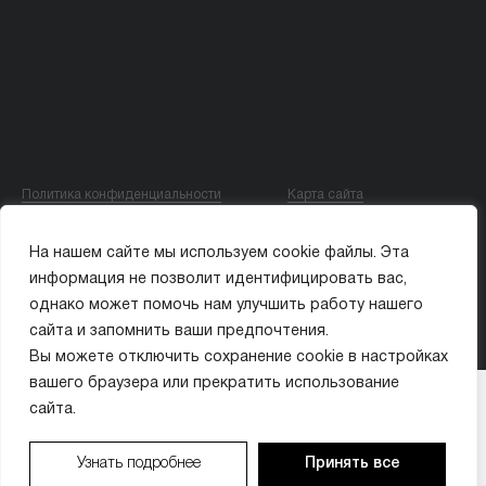
Политика конфиденциальности
Карта сайта
© ООО «МИССИС ЛЭ»
На нашем сайте мы используем cookie файлы. Эта
ИМЕЮТСЯ ПРОТИВОПОКАЗАНИЯ. ПЕРЕД ПРИМЕНЕНИЕМ ОЗНАКОМЬТЕСЬ
информация не позволит идентифицировать вас,
С ИНСТРУКЦИЕЙ ИЛИ ПРОКОНСУЛЬТИРУЙТЕСЬ С ВРАЧОМ.
однако может помочь нам улучшить работу нашего
сайта и запомнить ваши предпочтения.
Вы можете отключить сохранение cookie в настройках
вашего браузера или прекратить использование
Организатор акции: ООО «МИССИС ЛЭ» (ИНН 9704018410). Период проведения: с 01.01.2026
ВАШ БОНУС:
×
по 31.12.2026. Бонусы предоставляются в виде скидки на услуги клиники. Бонусы не
сайта.
суммируются с другими акциями. Подробности у администратора по тел. +7 (495) 021-50-15.
0
₽
Имеются противопоказания. Необходима консультация специалиста.
Узнать подробнее
Принять все
из 10 000 ₽