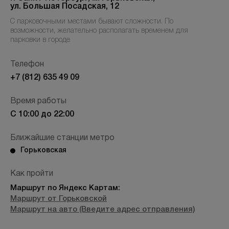
ул. Большая Посадская, 12
Контакты
С парковочными местами бывают сложности. По
возможности, желательно располагать временем для
парковки в городе
+7 (800) 301 17 54
Телефон
+7 (812) 635 49 09
Время работы
Москва , Тверская
С 10:00 до 22:00
5,0
Ближайшие станции метро
м. Трубная,
Горьковская
ул. Петровка, 26, стр. 3
пн-вс: 10:00-22:00
Как пройти
Маршрут по Яндекс Картам:
ПРОЙТИ ТЕСТ
Маршрут от Горьковской
Маршрут на авто (Введите адрес отправления)