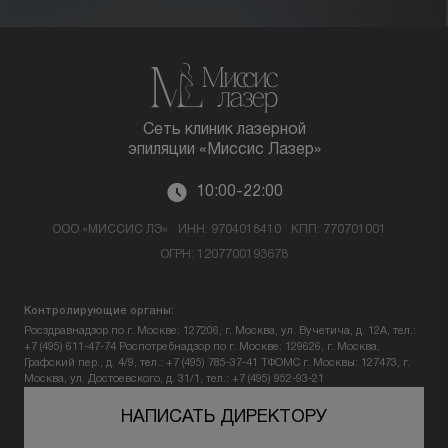
Сеть клиник лазерной
эпиляции «Миссис Лазер»
10:00-22:00
ООО «МИССИС ЛЭ»
ИНН: 9704018410
КПП: 770701001
ОГРН: 1207700193678
Контролирующие органы:
Росздравнадзор по г. Москве: 127206, г. Москва, ул. Вучетича, д. 12А, тел.:
+7 (495) 611-47-74
Роспотребнадзор по г. Москве: 129626, г. Москва,
Графский пер., д. 4/9, тел.: +7 (495) 785-37-41
ТФОМС г. Москвы: 127473, г.
Москва, ул. Достоевского, д. 31/1, тел.: +7 (495) 952-93-21
НАПИСАТЬ ДИРЕКТОРУ