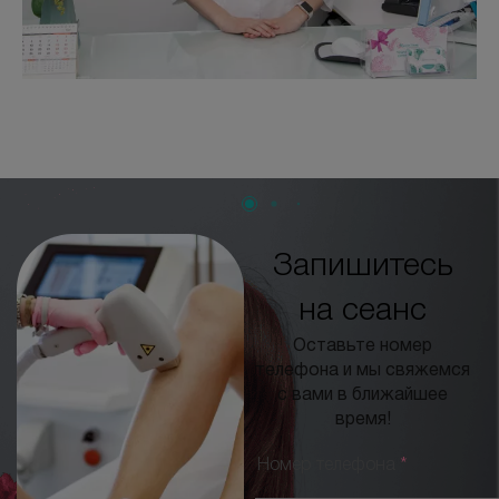
Запишитесь
на сеанс
Оставьте номер
телефона и мы свяжемся
с вами в ближайшее
время!
Номер телефона
*