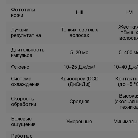
Фототипы
I–III
I–VI
кожи
Жёстких
Лучший
Тонких, светлых
тёмных
результат на
волосах
волоса
Длительность
5–20 мс
5–400 м
импульса
Флюенс
10–25 Дж/см²
10–40 Дж/
Система
Криоспрей (DCD
Контактн
охлаждения
(ДиСиДи))
(до −5 °
Высока
Скорость
Средняя
(скользя
обработки
техника
Болевые
Умеренные
Минималь
ощущения
Работа с