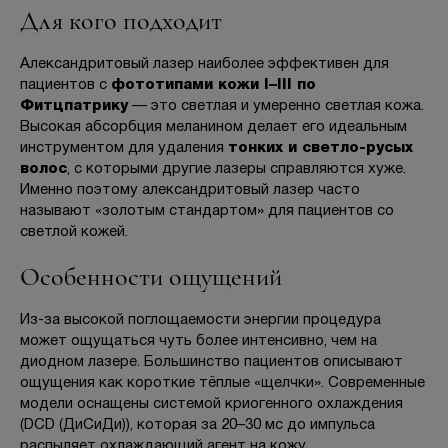
Для кого подходит
Александритовый лазер наиболее эффективен для
пациентов с
фототипами кожи I–III по
Фитцпатрику
— это светлая и умеренно светлая кожа.
Высокая абсорбция меланином делает его идеальным
инструментом для удаления
тонких и светло-русых
волос
, с которыми другие лазеры справляются хуже.
Именно поэтому александритовый лазер часто
называют «золотым стандартом» для пациентов со
светлой кожей.
Особенности ощущений
Из-за высокой поглощаемости энергии процедура
может ощущаться чуть более интенсивно, чем на
диодном лазере. Большинство пациентов описывают
ощущения как короткие тёплые «щелчки». Современные
модели оснащены системой криогенного охлаждения
(DCD (ДиСиДи)), которая за 20–30 мс до импульса
распыляет охлаждающий агент на кожу.