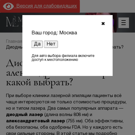
Версия для слабовидящих
+7 (800) 301 17 54
✖
Ваш город: Москва
Главная
Блог
Да
Нет
Диодный или александритовый лазер: какой выбрать?
Для авто выбора филиала включите
Диодный или
доступ к местоположению
александритовый лазер:
Цены
какой выбрать?
Акции
При выборе клиники лазерной эпиляции пациенты всё
чаще интересуются не только стоимостью процедуры,
Оборудование
но и типом лазера. Два самых популярных аппарата —
диодный лазер
(длина волны 808 нм) и
александритовый лазер
(755 нм). Оба эффективны,
Лицензии
оба безопасны, оба одобрены FDA. Но у каждого есть
свои сильные стороны. В этой статье мы подробно