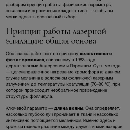
Отзывы
разберём принцип работы, физические параметры,
показания и ограничения каждого типа — чтобы вы
Вопрос-ответ
могли сделать осознанный выбор.
Принцип работы лазерной
Контакты
эпиляции: общая основа
Оба лазера работают по принципу
селективного
+7 (800) 301 17 54
фототермолиза
, описанному в 1983 году
дерматологами Андерсоном и Пэрришем. Суть метода
— целенаправленное нагревание хромофора (в данном
случае меланина в волосяном фолликуле) лазерным
Москва , Тверская
излучением до температуры коагуляции (70–80 °C), при
5,0
которой происходит необратимое повреждение
структуры фолликула.
м. Трубная,
ул. Петровка, 26, стр. 3
Ключевой параметр —
длина волны
. Она определяет,
пн-вс: 10:00-22:00
насколько глубоко луч проникает в ткани и насколько
интенсивно поглощается меланином. Именно здесь и
кроется главное различие между двумя типами лазеров.
ПРОЙТИ ТЕСТ