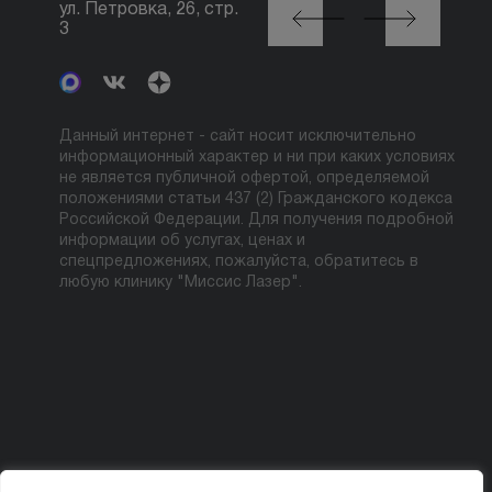
ул. Петровка, 26, стр.
Автозаводская, ул.
3
Сайкина, 19
Данный интернет - сайт носит исключительно
информационный характер и ни при каких условиях
не является публичной офертой, определяемой
положениями статьи 437 (2) Гражданского кодекса
Российской Федерации. Для получения подробной
информации об услугах, ценах и
спецпредложениях, пожалуйста, обратитесь в
любую клинику "Миссис Лазер".