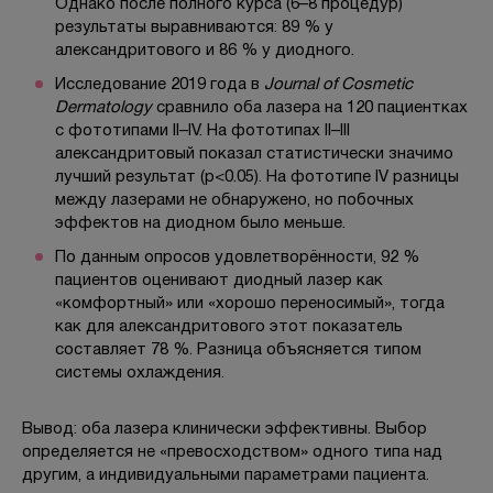
Однако после полного курса (6–8 процедур)
результаты выравниваются: 89 % у
александритового и 86 % у диодного.
Исследование 2019 года в
Journal of Cosmetic
Dermatology
сравнило оба лазера на 120 пациентках
с фототипами II–IV. На фототипах II–III
александритовый показал статистически значимо
лучший результат (p<0.05). На фототипе IV разницы
между лазерами не обнаружено, но побочных
эффектов на диодном было меньше.
По данным опросов удовлетворённости, 92 %
пациентов оценивают диодный лазер как
«комфортный» или «хорошо переносимый», тогда
как для александритового этот показатель
составляет 78 %. Разница объясняется типом
системы охлаждения.
Вывод: оба лазера клинически эффективны. Выбор
определяется не «превосходством» одного типа над
другим, а индивидуальными параметрами пациента.