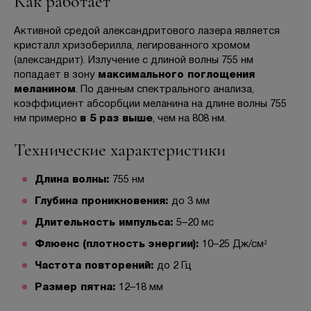
Как работает
Активной средой александритового лазера является
кристалл хризоберилла, легированного хромом
(александрит). Излучение с длиной волны 755 нм
попадает в зону
максимального поглощения
меланином
. По данным спектрального анализа,
коэффициент абсорбции меланина на длине волны 755
нм примерно
в 5 раз выше
, чем на 808 нм.
Технические характеристики
Длина волны:
755 нм
Глубина проникновения:
до 3 мм
Длительность импульса:
5–20 мс
Флюенс (плотность энергии):
10–25 Дж/см²
Частота повторений:
до 2 Гц
Размер пятна:
12–18 мм