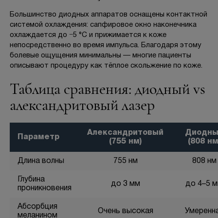
Большинство диодных аппаратов оснащены контактной
системой охлаждения: сапфировое окно наконечника
охлаждается до −5 °C и прижимается к коже
непосредственно во время импульса. Благодаря этому
болевые ощущения минимальны — многие пациенты
описывают процедуру как тёплое скольжение по коже.
Таблица сравнения: диодный vs
александритовый лазер
Александритовый
Диодны
Параметр
(755 нм)
(808 нм
Длина волны
755 нм
808 нм
Глубина
до 3 мм
до 4–5 
проникновения
Абсорбция
Очень высокая
Умеренн
меланином