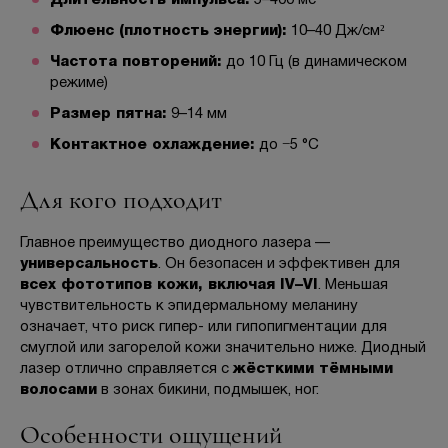
Длительность импульса:
5–400 мс
Флюенс (плотность энергии):
10–40 Дж/см²
Частота повторений:
до 10 Гц (в динамическом
режиме)
Размер пятна:
9–14 мм
Контактное охлаждение:
до −5 °C
Для кого подходит
Главное преимущество диодного лазера —
универсальность
. Он безопасен и эффективен для
всех фототипов кожи, включая IV–VI
. Меньшая
чувствительность к эпидермальному меланину
означает, что риск гипер- или гипопигментации для
смуглой или загорелой кожи значительно ниже. Диодный
лазер отлично справляется с
жёсткими тёмными
волосами
в зонах бикини, подмышек, ног.
Особенности ощущений