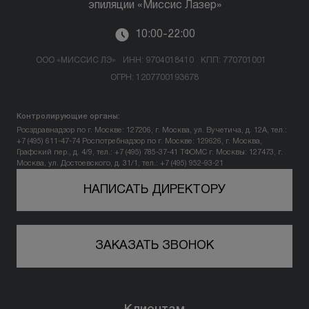
эпиляции «Миссис Лазер»
10:00-22:00
ООО «МИССИС ЛЭ»
ИНН: 9704018410
КПП: 770701001
ОГРН: 1207700193678
Контролирующие органы:
Росздравнадзор по г. Москве: 127206, г. Москва, ул. Вучетича, д. 12А, тел.:
+7 (495) 611-47-74
Роспотребнадзор по г. Москве: 129626, г. Москва,
Графский пер., д. 4/9, тел.: +7 (495) 785-37-41
ТФОМС г. Москвы: 127473, г.
Москва, ул. Достоевского, д. 31/1, тел.: +7 (495) 952-93-21
НАПИСАТЬ ДИРЕКТОРУ
ЗАКАЗАТЬ ЗВОНОК