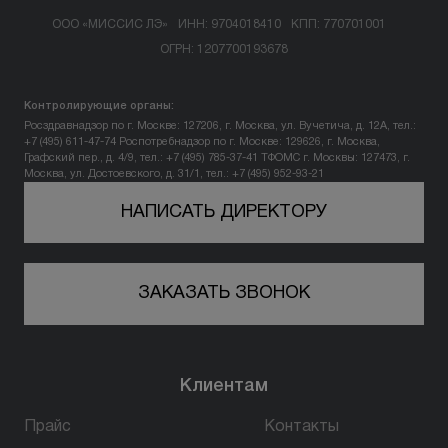
ООО «МИССИС ЛЭ»
ИНН: 9704018410
КПП: 770701001
ОГРН: 1207700193678
Контролирующие органы:
Росздравнадзор по г. Москве: 127206, г. Москва, ул. Вучетича, д. 12А, тел.:
+7 (495) 611-47-74
Роспотребнадзор по г. Москве: 129626, г. Москва,
Графский пер., д. 4/9, тел.: +7 (495) 785-37-41
ТФОМС г. Москвы: 127473, г.
Москва, ул. Достоевского, д. 31/1, тел.: +7 (495) 952-93-21
НАПИСАТЬ ДИРЕКТОРУ
ЗАКАЗАТЬ ЗВОНОК
Клиентам
Прайс
Контакты