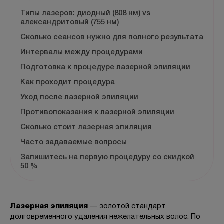
Отзывы
Типы лазеров: диодный (808 нм) vs
александритовый (755 нм)
Вопрос-ответ
Сколько сеансов нужно для полного результата
Интервалы между процедурами
Контакты
Подготовка к процедуре лазерной эпиляции
Как проходит процедура
+7 (800) 301 17 54
Уход после лазерной эпиляции
Противопоказания к лазерной эпиляции
Сколько стоит лазерная эпиляция
Москва , Тверская
Часто задаваемые вопросы
5,0
Запишитесь на первую процедуру со скидкой
50 %
м. Трубная,
ул. Петровка, 26, стр. 3
пн-вс: 10:00-22:00
Лазерная эпиляция
— золотой стандарт
долговременного удаления нежелательных волос. По
ПРОЙТИ ТЕСТ