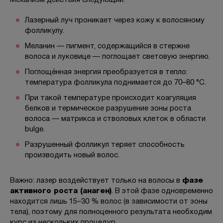
Механизм действия следующий:
Лазерный луч проникает через кожу к волосяному
фолликулу.
Меланин — пигмент, содержащийся в стержне
волоса и луковице — поглощает световую энергию.
Поглощённая энергия преобразуется в тепло:
температура фолликула поднимается до 70–80 °C.
При такой температуре происходит коагуляция
белков и термическое разрушение зоны роста
волоса — матрикса и стволовых клеток в области
bulge.
Разрушенный фолликул теряет способность
производить новый волос.
Важно: лазер воздействует только на волосы в
фазе
активного роста (анаген)
. В этой фазе одновременно
находится лишь 15–30 % волос (в зависимости от зоны
тела), поэтому для полноценного результата необходим
курс из нескольких процедур.