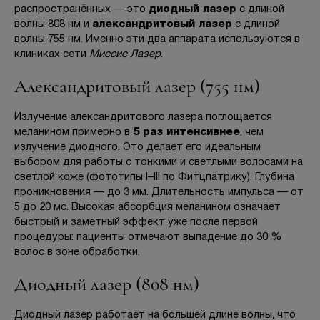
распространённых — это
диодный лазер
с длиной
волны 808 нм и
александритовый лазер
с длиной
волны 755 нм. Именно эти два аппарата используются в
клиниках сети
Миссис Лазер
.
Александритовый лазер (755 нм)
Излучение александритового лазера поглощается
меланином примерно в
5 раз интенсивнее
, чем
излучение диодного. Это делает его идеальным
выбором для работы с тонкими и светлыми волосами на
светлой коже (фототипы I–III по Фитцпатрику). Глубина
проникновения — до 3 мм. Длительность импульса — от
5 до 20 мс. Высокая абсорбция меланином означает
быстрый и заметный эффект уже после первой
процедуры: пациенты отмечают выпадение до 30 %
волос в зоне обработки.
Диодный лазер (808 нм)
Диодный лазер работает на большей длине волны, что