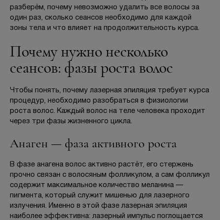
Отзывы
разберём, почему невозможно удалить все волосы за
один раз, сколько сеансов необходимо для каждой
зоны тела и что влияет на продолжительность курса.
Вопрос-ответ
Почему нужно несколько
Контакты
сеансов: фазы роста волос
Чтобы понять, почему лазерная эпиляция требует курса
+7 (800) 301 17 54
процедур, необходимо разобраться в физиологии
роста волос. Каждый волос на теле человека проходит
через три фазы жизненного цикла.
Москва , Тверская
Анаген — фаза активного роста
5,0
В фазе анагена волос активно растёт, его стержень
м. Трубная,
прочно связан с волосяным фолликулом, а сам фолликул
ул. Петровка, 26, стр. 3
содержит максимальное количество меланина —
пн-вс: 10:00-22:00
пигмента, который служит мишенью для лазерного
излучения. Именно в этой фазе лазерная эпиляция
наиболее эффективна: лазерный импульс поглощается
ПРОЙТИ ТЕСТ