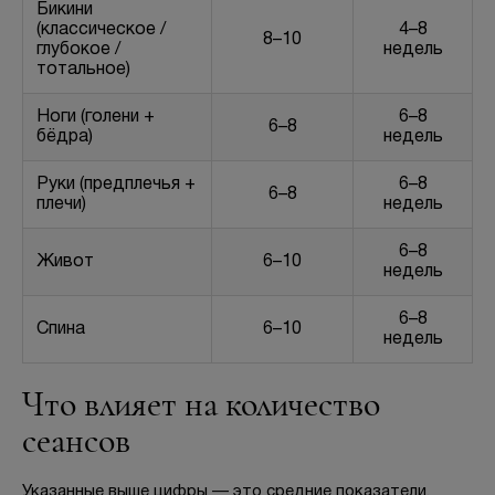
Бикини
(классическое /
4–8
8–10
глубокое /
недель
тотальное)
Ноги (голени +
6–8
6–8
бёдра)
недель
Руки (предплечья +
6–8
6–8
плечи)
недель
6–8
Живот
6–10
недель
6–8
Спина
6–10
недель
Что влияет на количество
сеансов
Указанные выше цифры — это средние показатели.