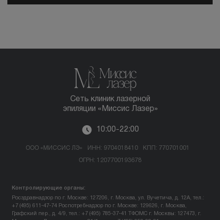
Сеть клиник лазерной
эпиляции «Миссис Лазер»
10:00-22:00
ООО «МИССИС ЛЭ»
ИНН: 9704018410
КПП: 770701001
ОГРН: 1207700193678
Контролирующие органы:
Росздравнадзор по г. Москве: 127206, г. Москва, ул. Вучетича, д. 12А, тел.:
+7 (495) 611-47-74
Роспотребнадзор по г. Москве: 129626, г. Москва,
Графский пер., д. 4/9, тел.: +7 (495) 785-37-41
ТФОМС г. Москвы: 127473, г.