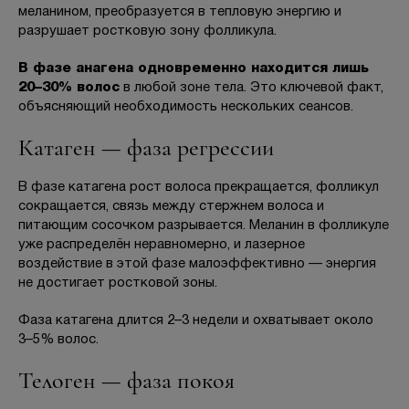
меланином, преобразуется в тепловую энергию и
разрушает ростковую зону фолликула.
В фазе анагена одновременно находится лишь
БЕСПЛАТНАЯ КОНСУЛЬТАЦИЯ
20–30% волос
в любой зоне тела. Это ключевой факт,
объясняющий необходимость нескольких сеансов.
Катаген — фаза регрессии
В фазе катагена рост волоса прекращается, фолликул
сокращается, связь между стержнем волоса и
питающим сосочком разрывается. Меланин в фолликуле
уже распределён неравномерно, и лазерное
воздействие в этой фазе малоэффективно — энергия
не достигает ростковой зоны.
Фаза катагена длится 2–3 недели и охватывает около
3–5% волос.
Телоген — фаза покоя