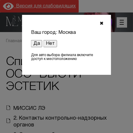
Версия для слабовидящих
+7 (800) 301 17 54
✖
Ваш город: Москва
Главная
Документы Тверь
Да
Нет
Для авто выбора филиала включите
Список документов
доступ к местоположению
ООО "БЬЮТИ
Цены
ЭСТЕТИК
Акции
Оборудование
МИССИС ЛЭ
2. Контакты контрольно-надзорных
Лицензии
органов