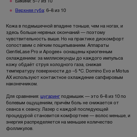
Бикини: 5–7 из 10
Верхняя губа
: 6–8 из 10
Кожа в подмышечной впадине тоньше, чем на ногах, и
здесь больше нервных окончаний — поэтому
чувствительность выше. Но на практике дискомфорт
сопоставим с лёгким пощипыванием. Аппараты
GentleLase Pro и Apogee+ оснащены криогенным
охлаждением: за миллисекунды до каждого импульса
кожу обдаёт струя холодного газа, снижая
температуру поверхности до –5 °C. Domino Evo и Motus
AX используют контактное охлаждение сапфировым
наконечником.
Для сравнения:
шугаринг
подмышек — это 6–8 из 10 по
болевым ощущениям, причём боль не снижается от
сеанса к сеансу. Лазер с каждой последующей
процедурой становится комфортнее — волос меньше, и
энергия распределяется на меньшее количество
фолликулов.