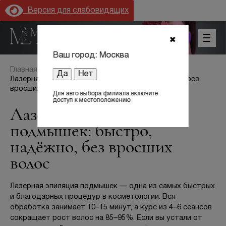
Версия для слабовидящих
+7 (800) 301 17 54
✖
Ваш город: Москва
Главная
Блог
Да
Нет
Лазерная эпиляция подмышек: быстро, надёжно, без
вросших волос
Для авто выбора филиала включите
доступ к местоположению
Лазерная эпиляция
подмышек: быстро,
Цены
надёжно, без вросших
Акции
волос
Оборудование
Лазерная эпиляция подмышек — одна из самых быстрых
и благодарных процедур в косметологии. Вся
Лицензии
обработка занимает 10–15 минут, а курс из 4–6 сеансов
сокращает рост волос на 85–95%. Если вы устали от