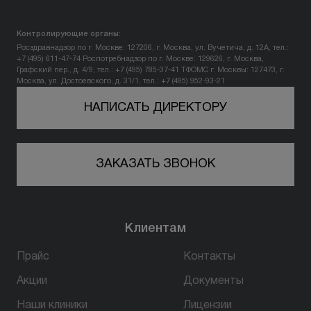
Контролирующие органы:
Росздравнадзор по г. Москве: 127206, г. Москва, ул. Вучетича, д. 12А, тел.:
+7 (495) 611-47-74
Роспотребнадзор по г. Москве: 129626, г. Москва,
Графский пер., д. 4/9, тел.: +7 (495) 785-37-41
ТФОМС г. Москвы: 127473, г.
Москва, ул. Достоевского, д. 31/1, тел.: +7 (495) 952-93-21
НАПИСАТЬ ДИРЕКТОРУ
ЗАКАЗАТЬ ЗВОНОК
Клиентам
Прайс
Контакты
Акции
Документы
Наши клиники
Лицензии