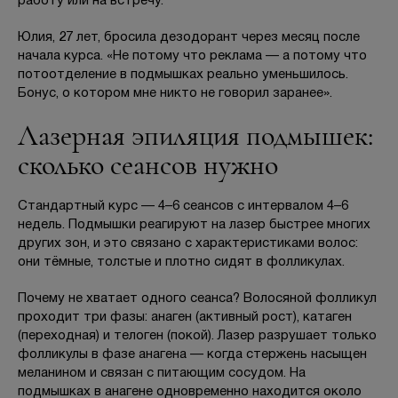
работу или на встречу.
Юлия, 27 лет, бросила дезодорант через месяц после
начала курса. «Не потому что реклама — а потому что
потоотделение в подмышках реально уменьшилось.
Бонус, о котором мне никто не говорил заранее».
Лазерная эпиляция подмышек:
сколько сеансов нужно
Стандартный курс — 4–6 сеансов с интервалом 4–6
недель. Подмышки реагируют на лазер быстрее многих
других зон, и это связано с характеристиками волос:
они тёмные, толстые и плотно сидят в фолликулах.
Почему не хватает одного сеанса? Волосяной фолликул
проходит три фазы: анаген (активный рост), катаген
(переходная) и телоген (покой). Лазер разрушает только
фолликулы в фазе анагена — когда стержень насыщен
меланином и связан с питающим сосудом. На
подмышках в анагене одновременно находится около