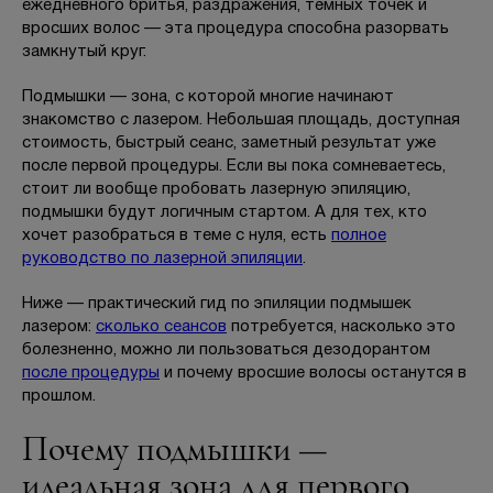
ежедневного бритья, раздражения, тёмных точек и
Отзывы
вросших волос — эта процедура способна разорвать
замкнутый круг.
Вопрос-ответ
Подмышки — зона, с которой многие начинают
знакомство с лазером. Небольшая площадь, доступная
Контакты
стоимость, быстрый сеанс, заметный результат уже
после первой процедуры. Если вы пока сомневаетесь,
стоит ли вообще пробовать лазерную эпиляцию,
+7 (800) 301 17 54
подмышки будут логичным стартом. А для тех, кто
хочет разобраться в теме с нуля, есть
полное
руководство по лазерной эпиляции
.
Москва , Тверская
Ниже — практический гид по эпиляции подмышек
лазером:
5,0
сколько сеансов
потребуется, насколько это
болезненно, можно ли пользоваться дезодорантом
м. Трубная,
после процедуры
и почему вросшие волосы останутся в
прошлом.
ул. Петровка, 26, стр. 3
пн-вс: 10:00-22:00
Почему подмышки —
идеальная зона для первого
ПРОЙТИ ТЕСТ