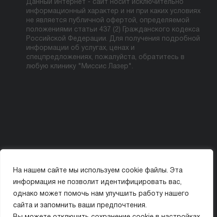
Данный интернет - сайт носит исключительно
информационный характер и ни при каких условиях
не является публичной офертой, определяемой
положениями статьи 437 (2) Гражданского кодекса
Российской Федерации. Для получения подробной
информации об услугах, ценах и
спецпредложениях, пожалуйста, обратитесь в
любую клинику "Миссис Лазер".
На нашем сайте мы используем cookie файлы. Эта
Политика конфиденциальности
Карта сайта
информация не позволит идентифицировать вас,
© ООО «МИССИС ЛЭ»
однако может помочь нам улучшить работу нашего
сайта и запомнить ваши предпочтения.
ИМЕЮТСЯ ПРОТИВОПОКАЗАНИЯ. ПЕРЕД ПРИМЕНЕНИЕМ ОЗНАКОМЬТЕСЬ