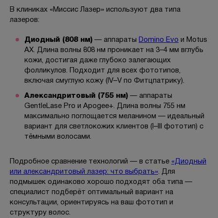
В клиниках «Миссис Лазер» используют два типа
лазеров:
Диодный (808 нм)
— аппараты
Domino Evo
и Motus
AX. Длина волны 808 нм проникает на 3–4 мм вглубь
кожи, достигая даже глубоко залегающих
фолликулов. Подходит для всех фототипов,
включая смуглую кожу (IV–V по Фитцпатрику).
Александритовый (755 нм)
— аппараты
GentleLase Pro и Apogee+. Длина волны 755 нм
максимально поглощается меланином — идеальный
вариант для светлокожих клиентов (I–III фототип) с
тёмными волосами.
Подробное сравнение технологий — в статье
«Диодный
или александритовый лазер: что выбрать»
. Для
подмышек одинаково хорошо подходят оба типа —
специалист подберёт оптимальный вариант на
консультации, ориентируясь на ваш фототип и
структуру волос.