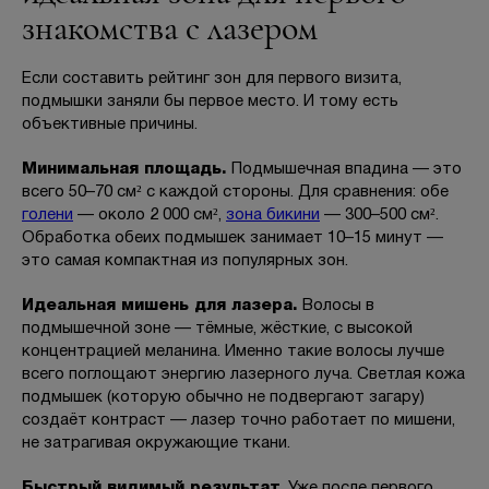
знакомства с лазером
Если составить рейтинг зон для первого визита,
БЕСПЛАТНАЯ КОНСУЛЬТАЦИЯ
подмышки заняли бы первое место. И тому есть
объективные причины.
Минимальная площадь.
Подмышечная впадина — это
всего 50–70 см² с каждой стороны. Для сравнения: обе
голени
— около 2 000 см²,
зона бикини
— 300–500 см².
Обработка обеих подмышек занимает 10–15 минут —
это самая компактная из популярных зон.
Идеальная мишень для лазера.
Волосы в
подмышечной зоне — тёмные, жёсткие, с высокой
концентрацией меланина. Именно такие волосы лучше
всего поглощают энергию лазерного луча. Светлая кожа
подмышек (которую обычно не подвергают загару)
создаёт контраст — лазер точно работает по мишени,
не затрагивая окружающие ткани.
Быстрый видимый результат.
Уже после первого