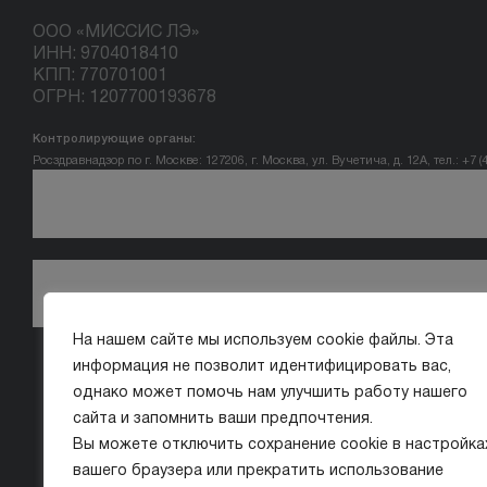
ООО «МИССИС ЛЭ»
ИНН: 9704018410
КПП: 770701001
ОГРН: 1207700193678
Контролирующие органы:
Росздравнадзор по г. Москве: 127206, г. Москва, ул. Вучетича, д. 12А, тел.: +7 (
На нашем сайте мы используем cookie файлы. Эта
информация не позволит идентифицировать вас,
однако может помочь нам улучшить работу нашего
сайта и запомнить ваши предпочтения.
Вы можете отключить сохранение cookie в настройка
вашего браузера или прекратить использование