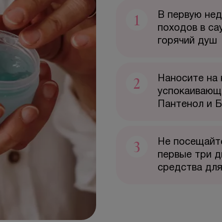
1
В первую нед
походов в са
горячий душ
2
Наносите на 
успокаивающи
Пантенол и 
3
Не посещайте
первые три д
средства дл