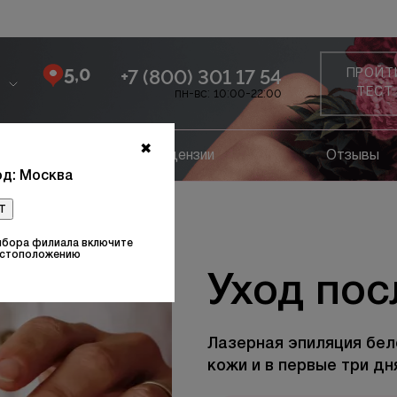
5,0
+7 (800) 301 17 54
ПРОЙТ
пн-вс: 10:00-22:00
ТЕСТ
✖
ание
Лицензии
Отзывы
д: Москва
т
ая линия живота
ыбора филиала включите
естоположению
Уход пос
Лазерная эпиляция бел
кожи и в первые три д