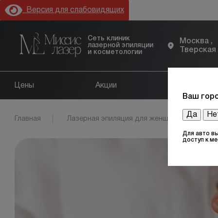
Версия для слабовидящих
Сеть клиник
Москва ,
лазерной эпиляции
Тверская
и косметологии
Цены
Акции
Оборудов
Ваш горо
Да
Не
Главная
Лазерная эпиляция для женщин
Бел
Для авто в
доступ к м