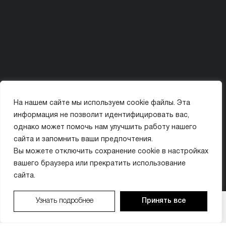
На нашем сайте мы используем cookie файлы. Эта
Политика конфиденциальности
Карта сайта
информация не позволит идентифицировать вас,
© ООО «МИССИС ЛЭ»
однако может помочь нам улучшить работу нашего
сайта и запомнить ваши предпочтения.
ИМЕЮТСЯ ПРОТИВОПОКАЗАНИЯ. ПЕРЕД ПРИМЕНЕНИЕМ ОЗНАКОМЬТЕСЬ
Вы можете отключить сохранение cookie в настройках
С ИНСТРУКЦИЕЙ ИЛИ ПРОКОНСУЛЬТИРУЙТЕСЬ С ВРАЧОМ.
вашего браузера или прекратить использование
сайта.
Организатор акции: ООО «МИССИС ЛЭ» (ИНН 9704018410). Период проведения: с 01.01.2026
Узнать подробнее
Принять все
ВАШ БОНУС:
×
по 31.12.2026. Бонусы предоставляются в виде скидки на услуги клиники. Бонусы не
суммируются с другими акциями. Подробности у администратора по тел. +7 (495) 021-50-15.
0
₽
ЗАПИСАТЬСЯ
ЗАПИСАТЬСЯ
ПОЗВОНИТЬ
ПОЗВОНИТЬ
МАКС
МАКС
Имеются противопоказания. Необходима консультация специалиста.