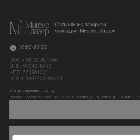
Сеть клиник лазерной
эпиляции «Миссис Лазер»
10:00-22:00
ООО «МИССИС ЛЭ»
ИНН: 9704018410
КПП: 770701001
ОГРН: 1207700193678
Контролирующие органы:
Росздравнадзор по г. Москве: 127206, г. Москва, ул. Вучетича, д. 12А, тел.: +7 (