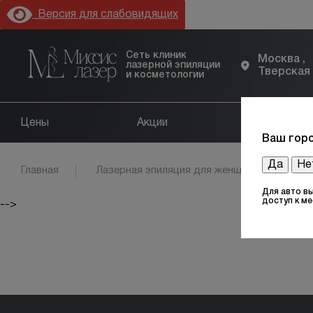
Версия для слабовидящих
Сеть клиник
Москва ,
лазерной эпиляции
Тверская
и косметологии
Цены
Акции
Оборудов
Ваш горо
Да
Не
Главная
Лазерная эпиляция для женщин
Обл
Для авто в
доступ к м
-->