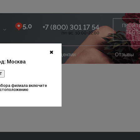
5,0
+7 (800) 301 17 54
ПРОЙТ
пн-вс: 10:00-22:00
ТЕСТ
✖
ание
Лицензии
Отзывы
д: Москва
т
асть груди
ыбора филиала включите
естоположению