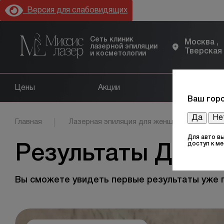
Версия для слабовидящих
Сеть клиник
Москва ,
лазерной эпиляции
Тверская
и косметологии
Цены
Акции
Оборудов
Ваш горо
Да
Не
Главная
Лазерная эпиляция для женщин
Яго
Для авто в
доступ к м
Результаты До и 
Вы сможете увидеть первые результаты уже 