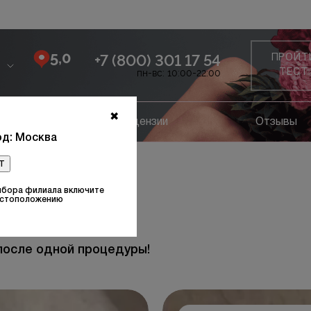
5,0
+7 (800) 301 17 54
ПРОЙТ
пн-вс: 10:00-22:00
ТЕСТ
✖
ание
Лицензии
Отзывы
д: Москва
т
ни с коленями
ыбора филиала включите
естоположению
После
после одной процедуры!