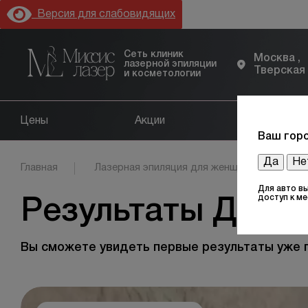
Версия для слабовидящих
Сеть клиник
Москва ,
лазерной эпиляции
Тверская
и косметологии
Цены
Акции
Оборудов
Ваш горо
Да
Не
Главная
Лазерная эпиляция для женщин
Голе
Для авто в
доступ к м
Результаты До и 
Вы сможете увидеть первые результаты уже 