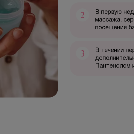
2
В первую нед
массажа, сер
посещения б
3
В течении пе
дополнительн
Пантенолом 