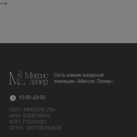
-->
Сеть клиник лазерной
эпиляции «Миссис Лазер»
10:00-22:00
ООО «МИССИС ЛЭ»
ИНН: 9704018410
КПП: 770701001
ОГРН: 1207700193678