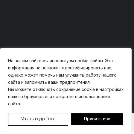
На нашем сайте мы используем cookie файлы. Эта
Политика конфиденциальности
Карта сайта
информация не позволит идентифицировать вас,
© ООО «МИССИС ЛЭ»
однако может помочь нам улучшить работу нашего
сайта и запомнить ваши предпочтения.
ИМЕЮТСЯ ПРОТИВОПОКАЗАНИЯ. ПЕРЕД ПРИМЕНЕНИЕМ ОЗНАКОМЬТЕСЬ
Вы можете отключить сохранение cookie в настройках
С ИНСТРУКЦИЕЙ ИЛИ ПРОКОНСУЛЬТИРУЙТЕСЬ С ВРАЧОМ.
вашего браузера или прекратить использование
сайта.
Организатор акции: ООО «МИССИС ЛЭ» (ИНН 9704018410). Период проведения: с 01.01.2026
Узнать подробнее
Принять все
ВАШ БОНУС:
×
по 31.12.2026. Бонусы предоставляются в виде скидки на услуги клиники. Бонусы не
суммируются с другими акциями. Подробности у администратора по тел. +7 (495) 021-50-15.
0
₽
ЗАПИСАТЬСЯ
ЗАПИСАТЬСЯ
ПОЗВОНИТЬ
ПОЗВОНИТЬ
МАКС
МАКС
Имеются противопоказания. Необходима консультация специалиста.